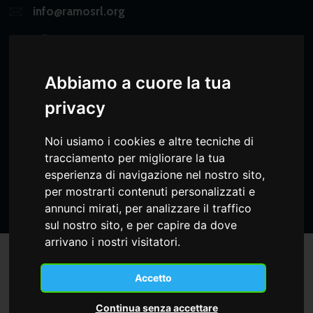
info@ramosrl.org
Abbiamo a cuore la tua
privacy
Ramo srl è parte del gruppo
Consydera
Noi usiamo i cookies e altre tecniche di
tracciamento per migliorare la tua
esperienza di navigazione nel nostro sito,
© 2026 Ramo S.r.l.
Whistleblowing
|
Trasparenza
|
Privacy Policy
|
Cookie Policy
per mostrarti contenuti personalizzati e
annunci mirati, per analizzare il traffico
sul nostro sito, e per capire da dove
arrivano i nostri visitatori.
Accetto
Continua senza accettare