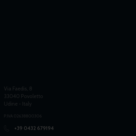
Via Faedis, 8
33040 Povoletto
Udine - Italy
P.IVA 02638800306
+39 0432 679194