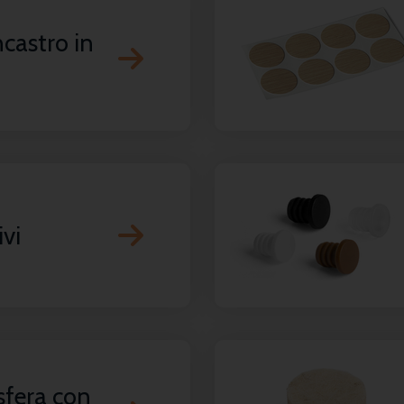
ncastro in
ivi
sfera con