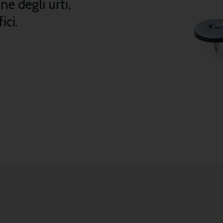
e degli urti,
ici.