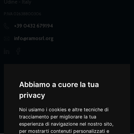
Udine - Italy
P.IVA 02638800306
+39 0432 679194
info@ramosrl.org
Abbiamo a cuore la tua
Ramo srl è parte del gruppo
Consydera
privacy
© 2026 Ramo S.r.l.
Noi usiamo i cookies e altre tecniche di
Whistleblowing
|
Trasparenza
|
Privacy Policy
|
Cookie Policy
tracciamento per migliorare la tua
esperienza di navigazione nel nostro sito,
per mostrarti contenuti personalizzati e