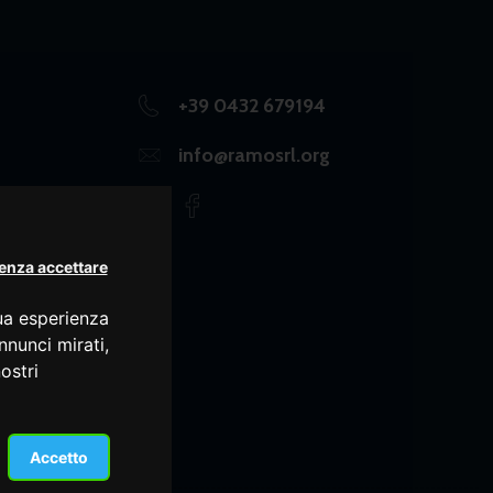
+39 0432 679194
info@ramosrl.org
enza accettare
tua esperienza
nnunci mirati,
ostri
Accetto