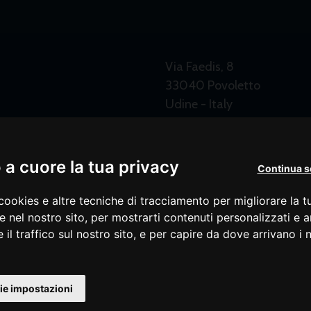
Via Faedis, 8
33040 Povoletto
Udine - Italy
P.IVA 02638800306
a cuore la tua privacy
Continua s
cookies e altre tecniche di tracciamento per migliorare la 
e nel nostro sito, per mostrarti contenuti personalizzati e a
 il traffico sul nostro sito, e per capire da dove arrivano i n
ie impostazioni