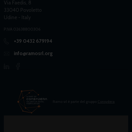
Via Faedis, 8
33040 Povoletto
Udine - Italy
P.IVA 02638800306
+39 0432 679194
info@ramosrl.org
Ramo srl è parte del gruppo
Consydera
© 2026 Ramo S.r.l.
Whistleblowing
|
Trasparenza
|
Privacy Policy
|
Cookie Policy